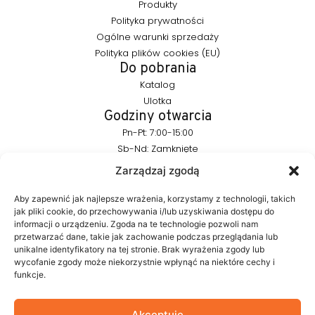
Produkty
Polityka prywatności
Ogólne warunki sprzedaży
Polityka plików cookies (EU)
Do pobrania
Katalog
Ulotka
Godziny otwarcia
Pn-Pt: 7:00-15:00
Sb-Nd: Zamknięte
Pozostańmy w kontakcie
Zarządzaj zgodą
info@furnika.pl
+48 (77) 544 91 28
Aby zapewnić jak najlepsze wrażenia, korzystamy z technologii, takich
jak pliki cookie, do przechowywania i/lub uzyskiwania dostępu do
informacji o urządzeniu. Zgoda na te technologie pozwoli nam
przetwarzać dane, takie jak zachowanie podczas przeglądania lub
FURNIKA to marka z branży oświetleniowej, specjalizująca się w
unikalne identyfikatory na tej stronie. Brak wyrażenia zgody lub
nowoczesnych rozwiązaniach LED do mebli. Tworzymy
wycofanie zgody może niekorzystnie wpłynąć na niektóre cechy i
produkty, które w subtelny sposób podkreślają formę mebla i
funkcje.
budują atmosferę wnętrza. W naszym portfolio znajdują się
autorskie rozwiązania projektowane z myślą o estetyce i
funkcjonalności.
Akceptuję