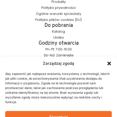
Produkty
Polityka prywatności
Ogólne warunki sprzedaży
Polityka plików cookies (EU)
Do pobrania
Katalog
Ulotka
Godziny otwarcia
Pn-Pt: 7:00-15:00
Sb-Nd: Zamknięte
Pozostańmy w kontakcie
Zarządzaj zgodą
info@furnika.pl
+48 (77) 544 91 28
Aby zapewnić jak najlepsze wrażenia, korzystamy z technologii, takich
jak pliki cookie, do przechowywania i/lub uzyskiwania dostępu do
informacji o urządzeniu. Zgoda na te technologie pozwoli nam
przetwarzać dane, takie jak zachowanie podczas przeglądania lub
FURNIKA to marka z branży oświetleniowej, specjalizująca się w
unikalne identyfikatory na tej stronie. Brak wyrażenia zgody lub
nowoczesnych rozwiązaniach LED do mebli. Tworzymy
wycofanie zgody może niekorzystnie wpłynąć na niektóre cechy i
produkty, które w subtelny sposób podkreślają formę mebla i
funkcje.
budują atmosferę wnętrza. W naszym portfolio znajdują się
autorskie rozwiązania projektowane z myślą o estetyce i
funkcjonalności.
Akceptuję