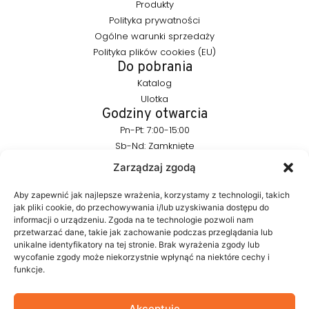
Produkty
Polityka prywatności
Ogólne warunki sprzedaży
Polityka plików cookies (EU)
Do pobrania
Katalog
Ulotka
Godziny otwarcia
Pn-Pt: 7:00-15:00
Sb-Nd: Zamknięte
Pozostańmy w kontakcie
Zarządzaj zgodą
info@furnika.pl
+48 (77) 544 91 28
Aby zapewnić jak najlepsze wrażenia, korzystamy z technologii, takich
jak pliki cookie, do przechowywania i/lub uzyskiwania dostępu do
informacji o urządzeniu. Zgoda na te technologie pozwoli nam
przetwarzać dane, takie jak zachowanie podczas przeglądania lub
FURNIKA to marka z branży oświetleniowej, specjalizująca się w
unikalne identyfikatory na tej stronie. Brak wyrażenia zgody lub
nowoczesnych rozwiązaniach LED do mebli. Tworzymy
wycofanie zgody może niekorzystnie wpłynąć na niektóre cechy i
produkty, które w subtelny sposób podkreślają formę mebla i
funkcje.
budują atmosferę wnętrza. W naszym portfolio znajdują się
autorskie rozwiązania projektowane z myślą o estetyce i
funkcjonalności.
Akceptuję