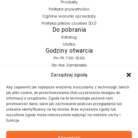
Produkty
Polityka prywatności
Ogólne warunki sprzedaży
Polityka plików cookies (EU)
Do pobrania
Katalog
Ulotka
Godziny otwarcia
Pn-Pt: 7:00-15:00
Sb-Nd: Zamknięte
Pozostańmy w kontakcie
Zarządzaj zgodą
info@furnika.pl
+48 (77) 544 91 28
Aby zapewnić jak najlepsze wrażenia, korzystamy z technologii, takich
jak pliki cookie, do przechowywania i/lub uzyskiwania dostępu do
informacji o urządzeniu. Zgoda na te technologie pozwoli nam
przetwarzać dane, takie jak zachowanie podczas przeglądania lub
FURNIKA to marka z branży oświetleniowej, specjalizująca się w
unikalne identyfikatory na tej stronie. Brak wyrażenia zgody lub
nowoczesnych rozwiązaniach LED do mebli. Tworzymy
wycofanie zgody może niekorzystnie wpłynąć na niektóre cechy i
produkty, które w subtelny sposób podkreślają formę mebla i
funkcje.
budują atmosferę wnętrza. W naszym portfolio znajdują się
autorskie rozwiązania projektowane z myślą o estetyce i
funkcjonalności.
Akceptuję