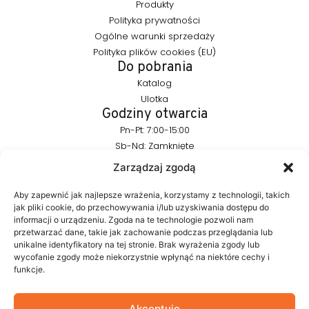
Produkty
Polityka prywatności
Ogólne warunki sprzedaży
Polityka plików cookies (EU)
Do pobrania
Katalog
Ulotka
Godziny otwarcia
Pn-Pt: 7:00-15:00
Sb-Nd: Zamknięte
Pozostańmy w kontakcie
Zarządzaj zgodą
info@furnika.pl
+48 (77) 544 91 28
Aby zapewnić jak najlepsze wrażenia, korzystamy z technologii, takich
jak pliki cookie, do przechowywania i/lub uzyskiwania dostępu do
informacji o urządzeniu. Zgoda na te technologie pozwoli nam
przetwarzać dane, takie jak zachowanie podczas przeglądania lub
FURNIKA to marka z branży oświetleniowej, specjalizująca się w
unikalne identyfikatory na tej stronie. Brak wyrażenia zgody lub
nowoczesnych rozwiązaniach LED do mebli. Tworzymy
wycofanie zgody może niekorzystnie wpłynąć na niektóre cechy i
produkty, które w subtelny sposób podkreślają formę mebla i
funkcje.
budują atmosferę wnętrza. W naszym portfolio znajdują się
autorskie rozwiązania projektowane z myślą o estetyce i
funkcjonalności.
Akceptuję