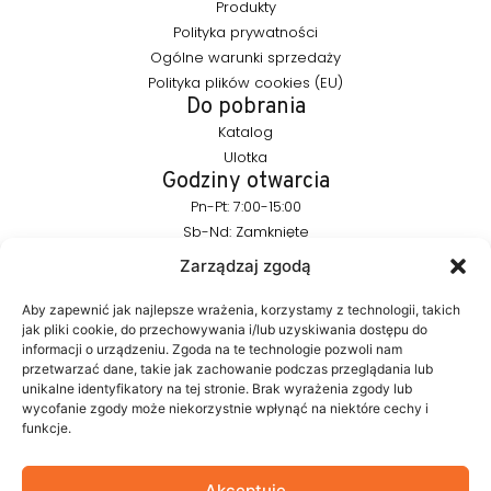
Produkty
Polityka prywatności
Ogólne warunki sprzedaży
Polityka plików cookies (EU)
Do pobrania
Katalog
Ulotka
Godziny otwarcia
Pn-Pt: 7:00-15:00
Sb-Nd: Zamknięte
Pozostańmy w kontakcie
Zarządzaj zgodą
info@furnika.pl
+48 (77) 544 91 28
Aby zapewnić jak najlepsze wrażenia, korzystamy z technologii, takich
jak pliki cookie, do przechowywania i/lub uzyskiwania dostępu do
informacji o urządzeniu. Zgoda na te technologie pozwoli nam
przetwarzać dane, takie jak zachowanie podczas przeglądania lub
FURNIKA to marka z branży oświetleniowej, specjalizująca się w
unikalne identyfikatory na tej stronie. Brak wyrażenia zgody lub
nowoczesnych rozwiązaniach LED do mebli. Tworzymy
wycofanie zgody może niekorzystnie wpłynąć na niektóre cechy i
produkty, które w subtelny sposób podkreślają formę mebla i
funkcje.
budują atmosferę wnętrza. W naszym portfolio znajdują się
autorskie rozwiązania projektowane z myślą o estetyce i
funkcjonalności.
Akceptuję