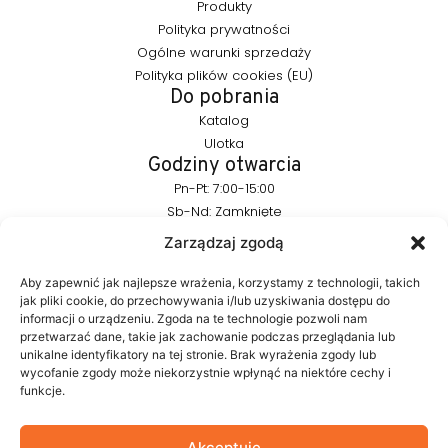
Produkty
Polityka prywatności
Ogólne warunki sprzedaży
Polityka plików cookies (EU)
Do pobrania
Katalog
Ulotka
Godziny otwarcia
Pn-Pt: 7:00-15:00
Sb-Nd: Zamknięte
Pozostańmy w kontakcie
Zarządzaj zgodą
info@furnika.pl
+48 (77) 544 91 28
Aby zapewnić jak najlepsze wrażenia, korzystamy z technologii, takich
jak pliki cookie, do przechowywania i/lub uzyskiwania dostępu do
informacji o urządzeniu. Zgoda na te technologie pozwoli nam
przetwarzać dane, takie jak zachowanie podczas przeglądania lub
FURNIKA to marka z branży oświetleniowej, specjalizująca się w
unikalne identyfikatory na tej stronie. Brak wyrażenia zgody lub
nowoczesnych rozwiązaniach LED do mebli. Tworzymy
wycofanie zgody może niekorzystnie wpłynąć na niektóre cechy i
produkty, które w subtelny sposób podkreślają formę mebla i
funkcje.
budują atmosferę wnętrza. W naszym portfolio znajdują się
autorskie rozwiązania projektowane z myślą o estetyce i
funkcjonalności.
Akceptuję