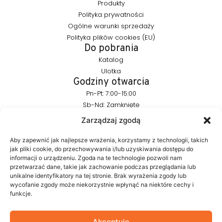
Produkty
Polityka prywatności
Ogólne warunki sprzedaży
Polityka plików cookies (EU)
Do pobrania
Katalog
Ulotka
Godziny otwarcia
Pn-Pt: 7:00-15:00
Sb-Nd: Zamknięte
Pozostańmy w kontakcie
Zarządzaj zgodą
info@furnika.pl
+48 (77) 544 91 28
Aby zapewnić jak najlepsze wrażenia, korzystamy z technologii, takich
jak pliki cookie, do przechowywania i/lub uzyskiwania dostępu do
informacji o urządzeniu. Zgoda na te technologie pozwoli nam
przetwarzać dane, takie jak zachowanie podczas przeglądania lub
FURNIKA to marka z branży oświetleniowej, specjalizująca się w
unikalne identyfikatory na tej stronie. Brak wyrażenia zgody lub
nowoczesnych rozwiązaniach LED do mebli. Tworzymy
wycofanie zgody może niekorzystnie wpłynąć na niektóre cechy i
produkty, które w subtelny sposób podkreślają formę mebla i
funkcje.
budują atmosferę wnętrza. W naszym portfolio znajdują się
autorskie rozwiązania projektowane z myślą o estetyce i
funkcjonalności.
Akceptuję