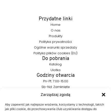
Przydatne linki
Home
O nas
Produkty
Polityka prywatności
Ogólne warunki sprzedaży
Polityka plików cookies (EU)
Do pobrania
Katalog
Ulotka
Godziny otwarcia
Pn-Pt: 7:00-15:00
Sb-Nd: Zamknięte
Pozostańmy w kontakcie
Zarządzaj zgodą
info@furnika.pl
+48 (77) 544 91 28
Aby zapewnić jak najlepsze wrażenia, korzystamy z technologii, takich
jak pliki cookie, do przechowywania i/lub uzyskiwania dostępu do