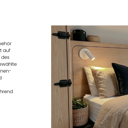
behör
t auf
g des
gewählte
Innen-
d
ährend