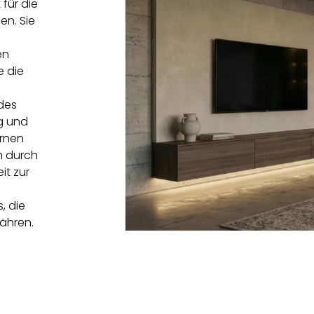
für die
en. Sie
en
e die
des
ng und
rnen
h durch
it zur
, die
ähren.