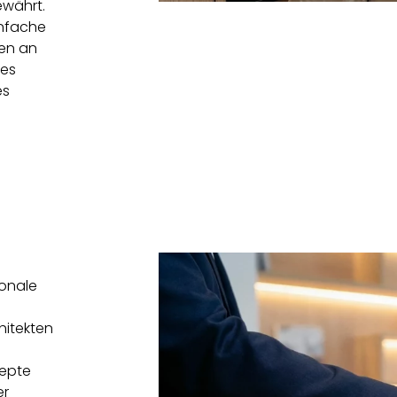
währt.
infache
en an
des
es
d
ionale
hitekten
epte
er