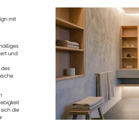
ign mit
hmäßiges
tert und
m des
nische
n
ebigkeit
sich die
r