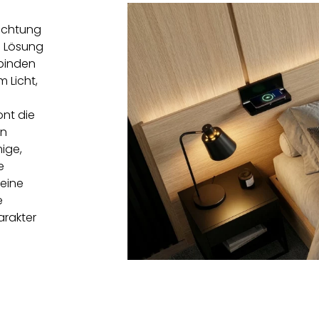
euchtung
e Lösung
rbinden
 Licht,
ont die
en
ige,
e
 eine
e
arakter