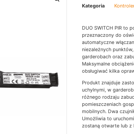
Kategoria
Kontrole
DUO SWITCH PIR to po
przeznaczony do oświe
automatyczne włączani
niezależnych punktów,
garderobach oraz zab
Maksymalne obciążeni
obsługiwać kilka opra
Produkt znajduje zast
uchylnymi, w garderob
różnego rodzaju zabu
pomieszczeniach gos
mobilnych. Dwa czujni
Umożliwia to uruchomie
zostaną otwarte lub z 