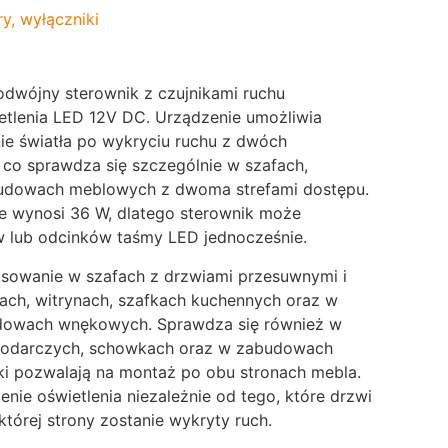
ry, wyłączniki
dwójny sterownik z czujnikami ruchu
tlenia LED 12V DC. Urządzenie umożliwia
e światła po wykryciu ruchu z dwóch
 co sprawdza się szczególnie w szafach,
udowach meblowych z dwoma strefami dostępu.
e wynosi 36 W, dlatego sterownik może
w lub odcinków taśmy LED jednocześnie.
osowanie w szafach z drzwiami przesuwnymi i
ach, witrynach, szafkach kuchennych oraz w
dowach wnękowych. Sprawdza się również w
podarczych, schowkach oraz w zabudowach
ki pozwalają na montaż po obu stronach mebla.
nie oświetlenia niezależnie od tego, które drzwi
której strony zostanie wykryty ruch.