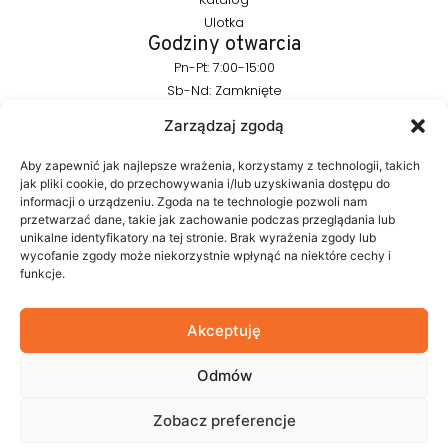
Ulotka
Godziny otwarcia
Pn-Pt: 7:00-15:00
Sb-Nd: Zamknięte
Pozostańmy w kontakcie
Zarządzaj zgodą
info@furnika.pl
+48 (77) 544 91 28
Aby zapewnić jak najlepsze wrażenia, korzystamy z technologii, takich
jak pliki cookie, do przechowywania i/lub uzyskiwania dostępu do
informacji o urządzeniu. Zgoda na te technologie pozwoli nam
przetwarzać dane, takie jak zachowanie podczas przeglądania lub
FURNIKA to marka z branży oświetleniowej, specjalizująca się w
unikalne identyfikatory na tej stronie. Brak wyrażenia zgody lub
nowoczesnych rozwiązaniach LED do mebli. Tworzymy
wycofanie zgody może niekorzystnie wpłynąć na niektóre cechy i
produkty, które w subtelny sposób podkreślają formę mebla i
funkcje.
budują atmosferę wnętrza. W naszym portfolio znajdują się
autorskie rozwiązania projektowane z myślą o estetyce i
funkcjonalności.
Akceptuję
Odmów
© 2026 Furnika
Zobacz preferencje