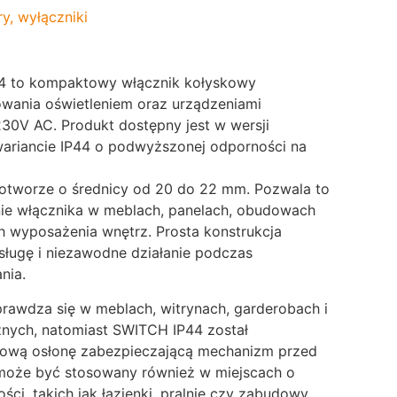
ry, wyłączniki
4 to kompaktowy włącznik kołyskowy
wania oświetleniem oraz urządzeniami
230V AC. Produkt dostępny jest w wersji
ariancie IP44 o podwyższonej odporności na
otworze o średnicy od 20 do 22 mm. Pozwala to
ie włącznika w meblach, panelach, obudowach
h wyposażenia wnętrz. Prosta konstrukcja
ługę i niezawodne działanie podczas
nia.
rawdza się w meblach, witrynach, garderobach i
ych, natomiast SWITCH IP44 został
ową osłonę zabezpieczającą mechanizm przed
 może być stosowany również w miejscach o
ci, takich jak łazienki, pralnie czy zabudowy