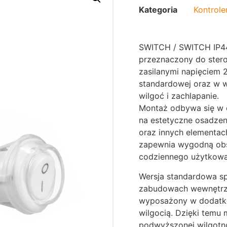
Kategoria
Kontrole
SWITCH / SWITCH IP4
przeznaczony do stero
zasilanymi napięciem 
standardowej oraz w w
wilgoć i zachlapanie.
Montaż odbywa się w 
na estetyczne osadzen
oraz innych elementac
zapewnia wygodną obs
codziennego użytkowa
Wersja standardowa sp
zabudowach wewnętrzn
wyposażony w dodatk
wilgocią. Dzięki temu
podwyższonej wilgotnoś