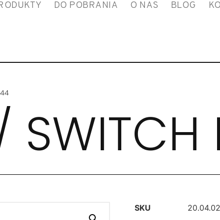
RODUKTY
DO POBRANIA
O NAS
BLOG
K
P44
/ SWITCH 
SKU
20.04.02