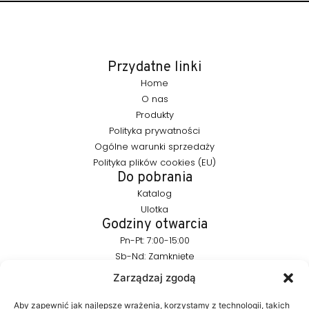
Przydatne linki
Home
O nas
Produkty
Polityka prywatności
Ogólne warunki sprzedaży
Polityka plików cookies (EU)
Do pobrania
Katalog
Ulotka
Godziny otwarcia
Pn-Pt: 7:00-15:00
Sb-Nd: Zamknięte
Pozostańmy w kontakcie
Zarządzaj zgodą
info@furnika.pl
+48 (77) 544 91 28
Aby zapewnić jak najlepsze wrażenia, korzystamy z technologii, takich