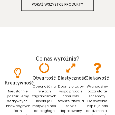
POKAŻ WSZYSTKIE PRODUKTY
Co nas wyróżnia?
Otwartość
Elastyczność
Ciekawość
Kreatywność
Obecność na
Dbamy o to, by
Wychodzimy
Nieustannie
rynkach
współpraca z
poza utarte
poszukujemy
zagranicznych
nami była
schematy.
kreatywnych i
inspiruje i
zawsze łatwa, a
Odkrywanie
innowacyjnych
motywuje nas
serwis
inspiruje nas
form
do ciągłego
dopasowany
do działania i