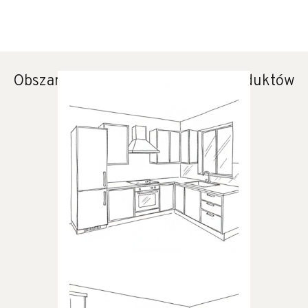
Obszary zastosowania naszych produktów
KUCHNIA
Produkty dedykowane do
kuchni