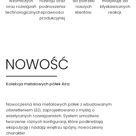
wzorniczych
rozwoju oraz
do potrzeb
motywuje do
oraz rozwiązań
podnoszenia
naszych
błyskawicznych
technologicznych
sprawności
klientów.
reakcji.
produkcyjnej
NOWOŚĆ
Kolekcja metalowych półek Aira
Nowoczesna linia metalowych półek z wbudowanym
oświetleniem LED, zaprojektowana z myślą o
elastycznych rozwiązaniach. System umożliwia
tworzenie różnych konfiguracji, które podkreślają
ekspozycję i nadają wnętrzu spójny, nowoczesny
charakter.