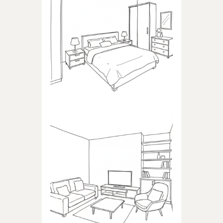
SYPIALNIA
Produkty dedykowane do
sypialni
POKÓJ DZIENNY
Produkty dedykowane do
pokoju dziennego