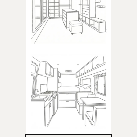
Produkty dedykowane do
garderoby
KAMPER
Produkty dedykowane do
kampera