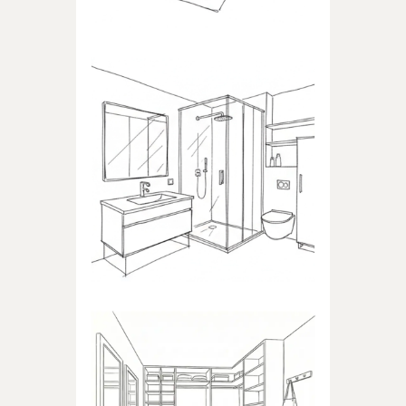
ŁAZIENKA
Produkty dedykowane do
łazienki
GARDEROBA