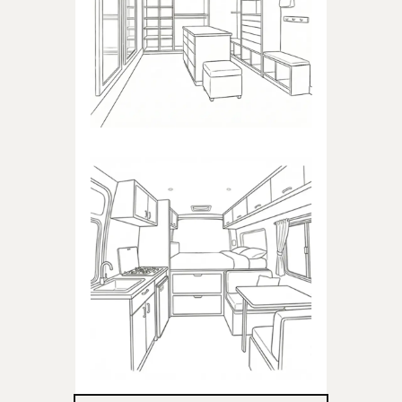
Produkty dedykowane do
garderoby
KAMPER
Produkty dedykowane do
kampera