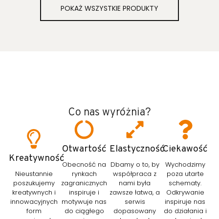
POKAŻ WSZYSTKIE PRODUKTY
Co nas wyróżnia?
Otwartość
Elastyczność
Ciekawość
Kreatywność
Obecność na
Dbamy o to, by
Wychodzimy
Nieustannie
rynkach
współpraca z
poza utarte
poszukujemy
zagranicznych
nami była
schematy.
kreatywnych i
inspiruje i
zawsze łatwa, a
Odkrywanie
innowacyjnych
motywuje nas
serwis
inspiruje nas
form
do ciągłego
dopasowany
do działania i