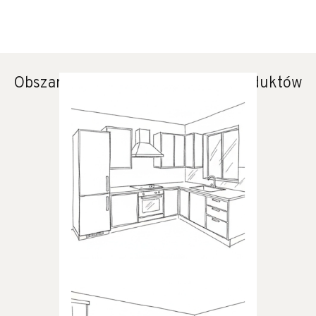
Obszary zastosowania naszych produktów
KUCHNIA
Produkty dedykowane do
kuchni