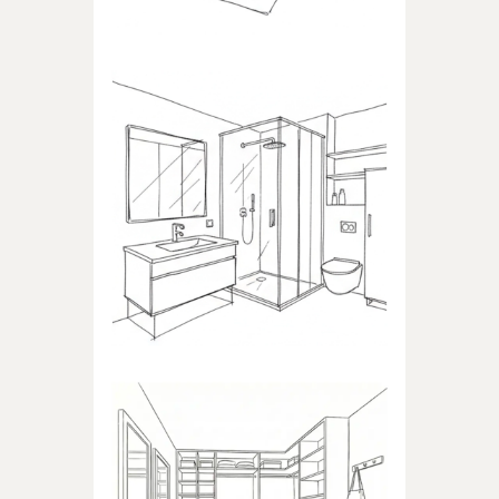
ŁAZIENKA
Produkty dedykowane do
łazienki
GARDEROBA