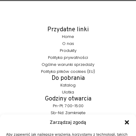
Przydatne linki
Home
O nas
Produkty
Polityka prywatności
Ogólne warunki sprzedaży
Polityka plików cookies (EU)
Do pobrania
Katalog
Ulotka
Godziny otwarcia
Pn-Pt: 7:00-15:00
Sb-Nd: Zamknięte
Pozostańmy w kontakcie
Zarządzaj zgodą
info@furnika.pl
+48 (77) 544 91 28
Aby zapewnić jak najlepsze wrażenia, korzystamy z technologii, takich