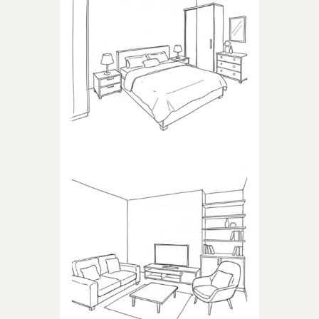
SYPIALNIA
Produkty dedykowane do
sypialni
POKÓJ DZIENNY
Produkty dedykowane do
pokoju dziennego