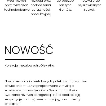
wzorniczych
rozwoju oraz
do potrzeb
motywuje do
oraz rozwiązań
podnoszenia
naszych
błyskawicznych
technologicznych
sprawności
klientów.
reakcji.
produkcyjnej
NOWOŚĆ
Kolekcja metalowych półek Aira
Nowoczesna linia metalowych półek z wbudowanym
oświetleniem LED, zaprojektowana z myślą o
elastycznych rozwiązaniach. System umożliwia
tworzenie różnych konfiguracji, które podkreślają
ekspozycję i nadają wnętrzu spójny, nowoczesny
charakter.