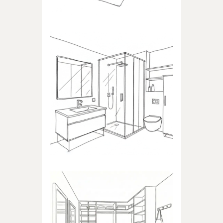
ŁAZIENKA
Produkty dedykowane do
łazienki
GARDEROBA