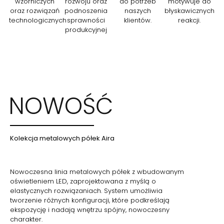
wzorniczych
rozwoju oraz
do potrzeb
motywuje do
oraz rozwiązań
podnoszenia
naszych
błyskawicznych
technologicznych
sprawności
klientów.
reakcji.
produkcyjnej
NOWOŚĆ
Kolekcja metalowych półek Aira
Nowoczesna linia metalowych półek z wbudowanym
oświetleniem LED, zaprojektowana z myślą o
elastycznych rozwiązaniach. System umożliwia
tworzenie różnych konfiguracji, które podkreślają
ekspozycję i nadają wnętrzu spójny, nowoczesny
charakter.