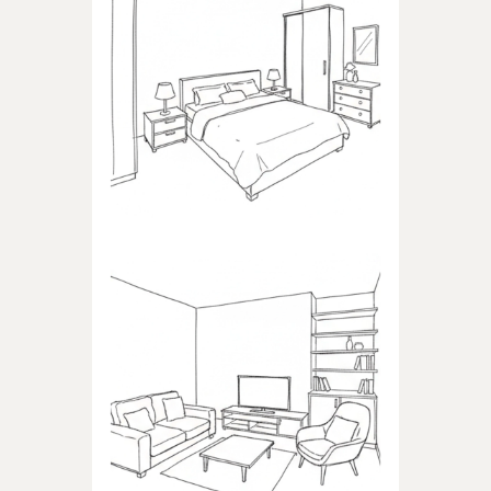
SYPIALNIA
Produkty dedykowane do
sypialni
POKÓJ DZIENNY
Produkty dedykowane do
pokoju dziennego