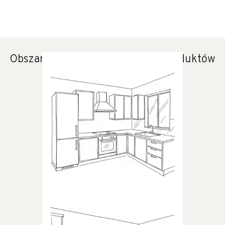
Obszary zastosowania naszych produktów
KUCHNIA
Produkty dedykowane do
kuchni