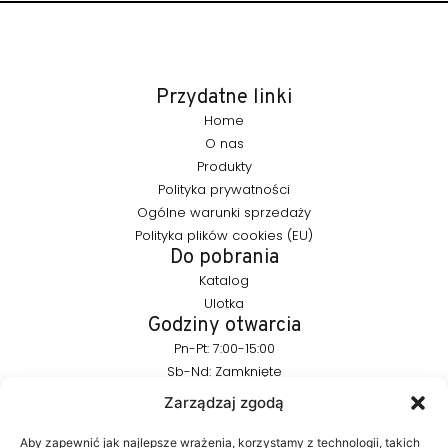
Przydatne linki
Home
O nas
Produkty
Polityka prywatności
Ogólne warunki sprzedaży
Polityka plików cookies (EU)
Do pobrania
Katalog
Ulotka
Godziny otwarcia
Pn-Pt: 7:00-15:00
Sb-Nd: Zamknięte
Pozostańmy w kontakcie
Zarządzaj zgodą
info@furnika.pl
+48 (77) 544 91 28
Aby zapewnić jak najlepsze wrażenia, korzystamy z technologii, takich