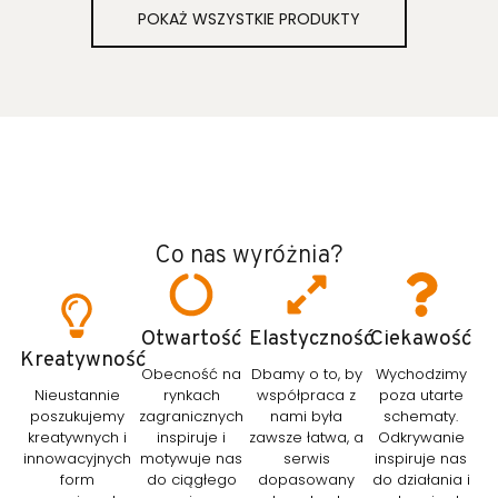
POKAŻ WSZYSTKIE PRODUKTY
Co nas wyróżnia?
Otwartość
Elastyczność
Ciekawość
Kreatywność
Obecność na
Dbamy o to, by
Wychodzimy
Nieustannie
rynkach
współpraca z
poza utarte
poszukujemy
zagranicznych
nami była
schematy.
kreatywnych i
inspiruje i
zawsze łatwa, a
Odkrywanie
innowacyjnych
motywuje nas
serwis
inspiruje nas
form
do ciągłego
dopasowany
do działania i