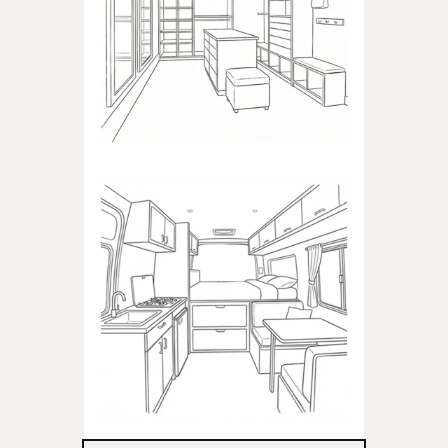
Produkty dedykowane do
garderoby
KAMPER
Produkty dedykowane do
kampera