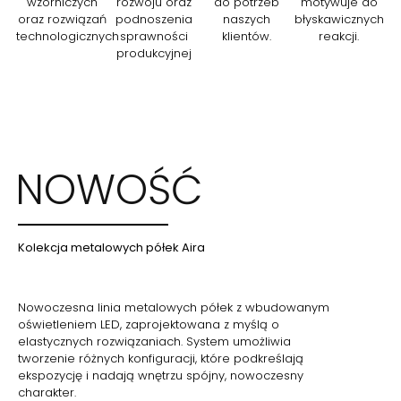
wzorniczych
rozwoju oraz
do potrzeb
motywuje do
oraz rozwiązań
podnoszenia
naszych
błyskawicznych
technologicznych
sprawności
klientów.
reakcji.
produkcyjnej
NOWOŚĆ
Kolekcja metalowych półek Aira
Nowoczesna linia metalowych półek z wbudowanym
oświetleniem LED, zaprojektowana z myślą o
elastycznych rozwiązaniach. System umożliwia
tworzenie różnych konfiguracji, które podkreślają
ekspozycję i nadają wnętrzu spójny, nowoczesny
charakter.