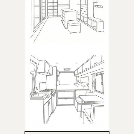
Produkty dedykowane do
garderoby
KAMPER
Produkty dedykowane do
kampera