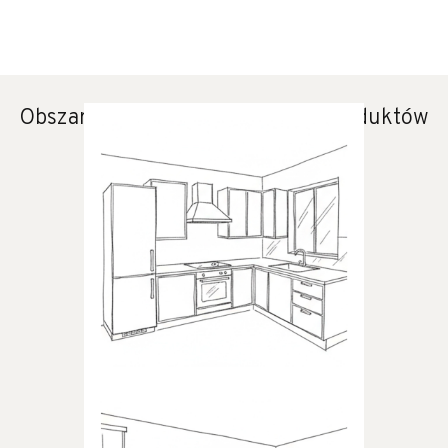
Obszary zastosowania naszych produktów
KUCHNIA
Produkty dedykowane do
kuchni