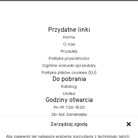
Przydatne linki
Home
O nas
Produkty
Polityka prywatności
Ogólne warunki sprzedaży
Polityka plików cookies (EU)
Do pobrania
Katalog
Ulotka
Godziny otwarcia
Pn-Pt: 7:00-15:00
Sb-Nd: Zamknięte
Pozostańmy w kontakcie
Zarządzaj zgodą
info@furnika.pl
+48 (77) 544 91 28
Aby zapewnić jak najlepsze wrażenia, korzystamy z technologii, takich