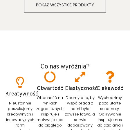
POKAŻ WSZYSTKIE PRODUKTY
Co nas wyróżnia?
Otwartość
Elastyczność
Ciekawość
Kreatywność
Obecność na
Dbamy o to, by
Wychodzimy
Nieustannie
rynkach
współpraca z
poza utarte
poszukujemy
zagranicznych
nami była
schematy.
kreatywnych i
inspiruje i
zawsze łatwa, a
Odkrywanie
innowacyjnych
motywuje nas
serwis
inspiruje nas
form
do ciągłego
dopasowany
do działania i