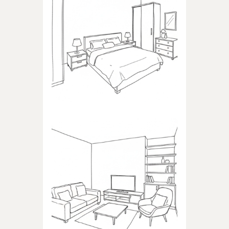
SYPIALNIA
Produkty dedykowane do
sypialni
POKÓJ DZIENNY
Produkty dedykowane do
pokoju dziennego