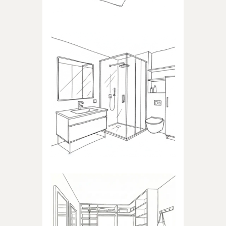
ŁAZIENKA
Produkty dedykowane do
łazienki
GARDEROBA