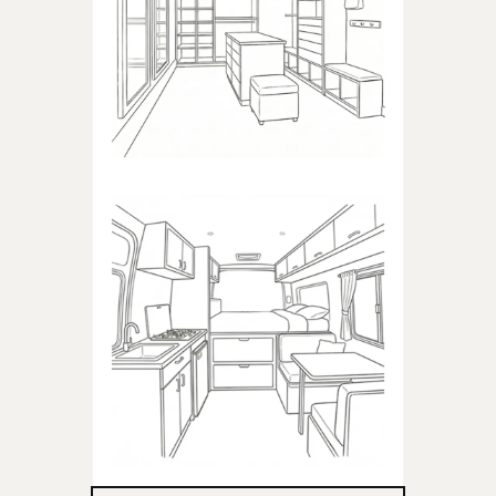
Produkty dedykowane do
garderoby
KAMPER
Produkty dedykowane do
kampera