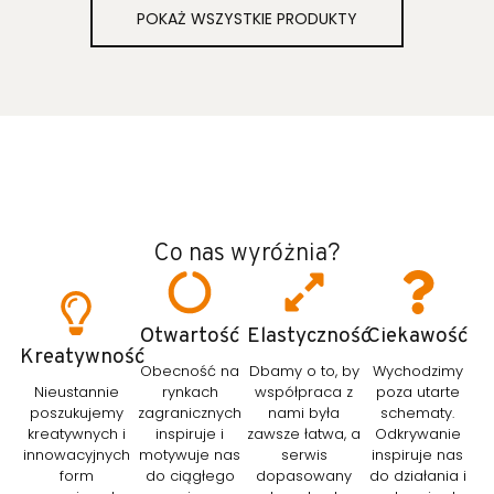
POKAŻ WSZYSTKIE PRODUKTY
Co nas wyróżnia?
Otwartość
Elastyczność
Ciekawość
Kreatywność
Obecność na
Dbamy o to, by
Wychodzimy
Nieustannie
rynkach
współpraca z
poza utarte
poszukujemy
zagranicznych
nami była
schematy.
kreatywnych i
inspiruje i
zawsze łatwa, a
Odkrywanie
innowacyjnych
motywuje nas
serwis
inspiruje nas
form
do ciągłego
dopasowany
do działania i