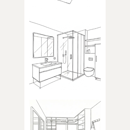
ŁAZIENKA
Produkty dedykowane do
łazienki
GARDEROBA