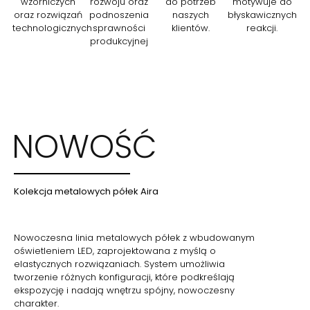
wzorniczych
rozwoju oraz
do potrzeb
motywuje do
oraz rozwiązań
podnoszenia
naszych
błyskawicznych
technologicznych
sprawności
klientów.
reakcji.
produkcyjnej
NOWOŚĆ
Kolekcja metalowych półek Aira
Nowoczesna linia metalowych półek z wbudowanym
oświetleniem LED, zaprojektowana z myślą o
elastycznych rozwiązaniach. System umożliwia
tworzenie różnych konfiguracji, które podkreślają
ekspozycję i nadają wnętrzu spójny, nowoczesny
charakter.