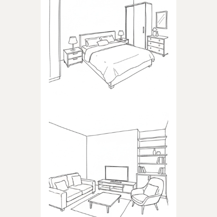
SYPIALNIA
Produkty dedykowane do
sypialni
POKÓJ DZIENNY
Produkty dedykowane do
pokoju dziennego