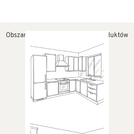
Obszary zastosowania naszych produktów
KUCHNIA
Produkty dedykowane do
kuchni