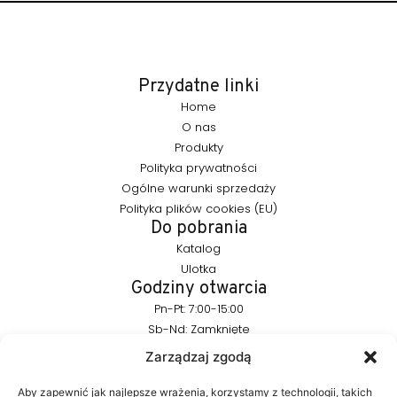
Przydatne linki
Home
O nas
Produkty
Polityka prywatności
Ogólne warunki sprzedaży
Polityka plików cookies (EU)
Do pobrania
Katalog
Ulotka
Godziny otwarcia
Pn-Pt: 7:00-15:00
Sb-Nd: Zamknięte
Pozostańmy w kontakcie
Zarządzaj zgodą
info@furnika.pl
+48 (77) 544 91 28
Aby zapewnić jak najlepsze wrażenia, korzystamy z technologii, takich