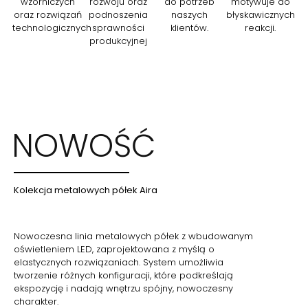
wzorniczych
rozwoju oraz
do potrzeb
motywuje do
oraz rozwiązań
podnoszenia
naszych
błyskawicznych
technologicznych
sprawności
klientów.
reakcji.
produkcyjnej
NOWOŚĆ
Kolekcja metalowych półek Aira
Nowoczesna linia metalowych półek z wbudowanym
oświetleniem LED, zaprojektowana z myślą o
elastycznych rozwiązaniach. System umożliwia
tworzenie różnych konfiguracji, które podkreślają
ekspozycję i nadają wnętrzu spójny, nowoczesny
charakter.