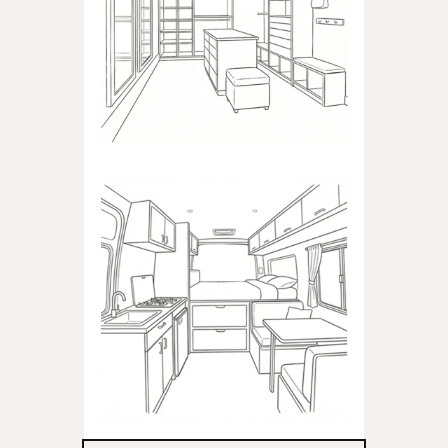
Produkty dedykowane do
garderoby
KAMPER
Produkty dedykowane do
kampera