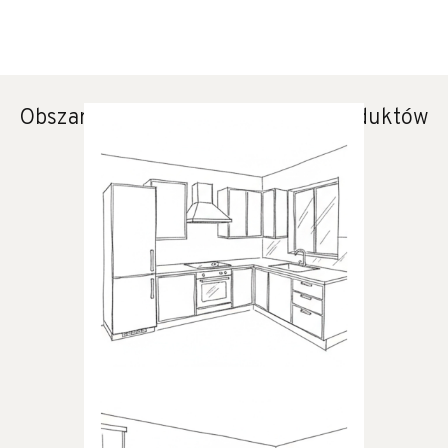
Obszary zastosowania naszych produktów
KUCHNIA
Produkty dedykowane do
kuchni