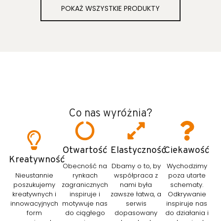
POKAŻ WSZYSTKIE PRODUKTY
Co nas wyróżnia?
Otwartość
Elastyczność
Ciekawość
Kreatywność
Obecność na
Dbamy o to, by
Wychodzimy
Nieustannie
rynkach
współpraca z
poza utarte
poszukujemy
zagranicznych
nami była
schematy.
kreatywnych i
inspiruje i
zawsze łatwa, a
Odkrywanie
innowacyjnych
motywuje nas
serwis
inspiruje nas
form
do ciągłego
dopasowany
do działania i