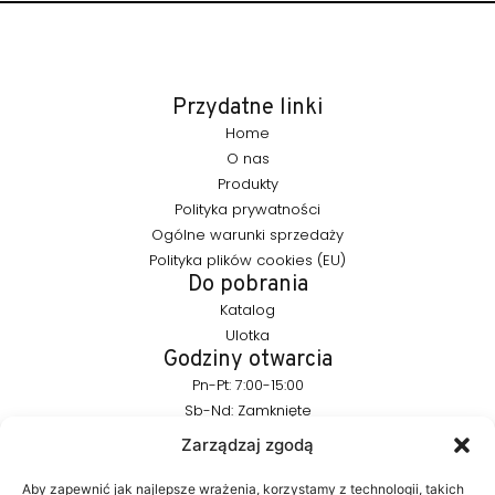
Przydatne linki
Home
O nas
Produkty
Polityka prywatności
Ogólne warunki sprzedaży
Polityka plików cookies (EU)
Do pobrania
Katalog
Ulotka
Godziny otwarcia
Pn-Pt: 7:00-15:00
Sb-Nd: Zamknięte
Pozostańmy w kontakcie
Zarządzaj zgodą
info@furnika.pl
+48 (77) 544 91 28
Aby zapewnić jak najlepsze wrażenia, korzystamy z technologii, takich