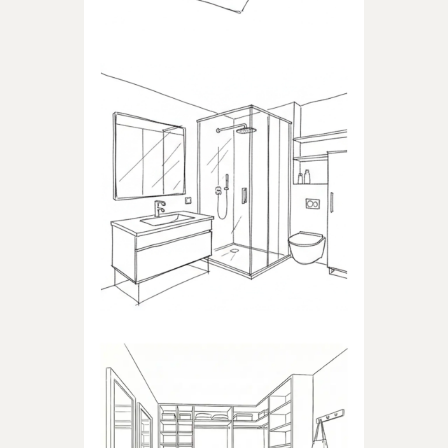
ŁAZIENKA
Produkty dedykowane do
łazienki
GARDEROBA