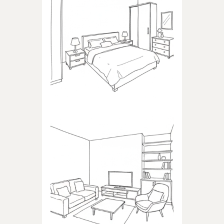
SYPIALNIA
Produkty dedykowane do
sypialni
POKÓJ DZIENNY
Produkty dedykowane do
pokoju dziennego