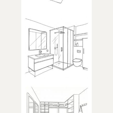
ŁAZIENKA
Produkty dedykowane do
łazienki
GARDEROBA