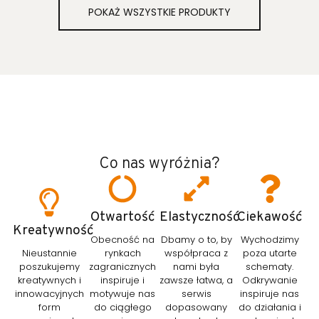
POKAŻ WSZYSTKIE PRODUKTY
Co nas wyróżnia?
Otwartość
Elastyczność
Ciekawość
Kreatywność
Obecność na
Dbamy o to, by
Wychodzimy
Nieustannie
rynkach
współpraca z
poza utarte
poszukujemy
zagranicznych
nami była
schematy.
kreatywnych i
inspiruje i
zawsze łatwa, a
Odkrywanie
innowacyjnych
motywuje nas
serwis
inspiruje nas
form
do ciągłego
dopasowany
do działania i