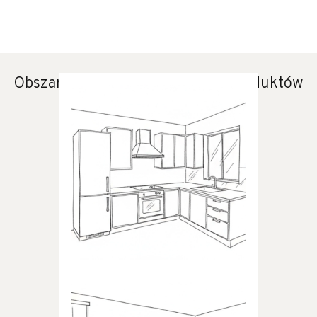
Obszary zastosowania naszych produktów
KUCHNIA
Produkty dedykowane do
kuchni