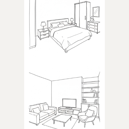
SYPIALNIA
Produkty dedykowane do
sypialni
POKÓJ DZIENNY
Produkty dedykowane do
pokoju dziennego