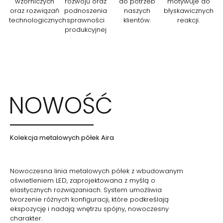
wzorniczych
rozwoju oraz
do potrzeb
motywuje do
oraz rozwiązań
podnoszenia
naszych
błyskawicznych
technologicznych
sprawności
klientów.
reakcji.
produkcyjnej
NOWOŚĆ
Kolekcja metalowych półek Aira
Nowoczesna linia metalowych półek z wbudowanym
oświetleniem LED, zaprojektowana z myślą o
elastycznych rozwiązaniach. System umożliwia
tworzenie różnych konfiguracji, które podkreślają
ekspozycję i nadają wnętrzu spójny, nowoczesny
charakter.