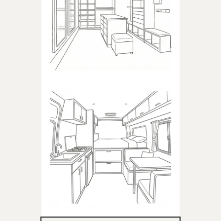
Produkty dedykowane do
garderoby
KAMPER
Produkty dedykowane do
kampera