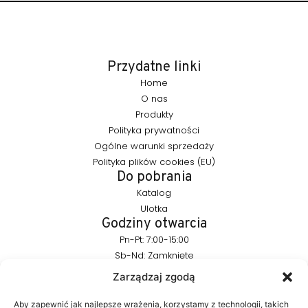
Przydatne linki
Home
O nas
Produkty
Polityka prywatności
Ogólne warunki sprzedaży
Polityka plików cookies (EU)
Do pobrania
Katalog
Ulotka
Godziny otwarcia
Pn-Pt: 7:00-15:00
Sb-Nd: Zamknięte
Pozostańmy w kontakcie
Zarządzaj zgodą
info@furnika.pl
+48 (77) 544 91 28
Aby zapewnić jak najlepsze wrażenia, korzystamy z technologii, takich