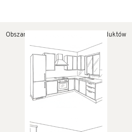
Obszary zastosowania naszych produktów
KUCHNIA
Produkty dedykowane do
kuchni