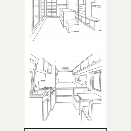
Produkty dedykowane do
garderoby
KAMPER
Produkty dedykowane do
kampera