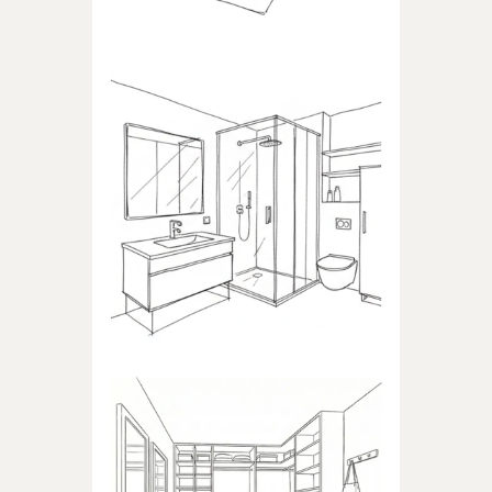
ŁAZIENKA
Produkty dedykowane do
łazienki
GARDEROBA