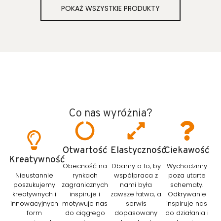
POKAŻ WSZYSTKIE PRODUKTY
Co nas wyróżnia?
Otwartość
Elastyczność
Ciekawość
Kreatywność
Obecność na
Dbamy o to, by
Wychodzimy
Nieustannie
rynkach
współpraca z
poza utarte
poszukujemy
zagranicznych
nami była
schematy.
kreatywnych i
inspiruje i
zawsze łatwa, a
Odkrywanie
innowacyjnych
motywuje nas
serwis
inspiruje nas
form
do ciągłego
dopasowany
do działania i