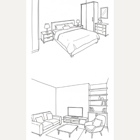
SYPIALNIA
Produkty dedykowane do
sypialni
POKÓJ DZIENNY
Produkty dedykowane do
pokoju dziennego