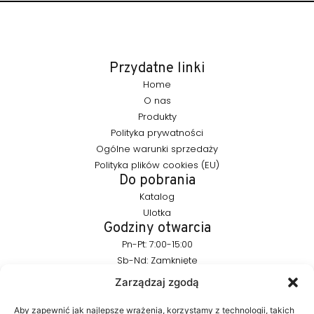
Przydatne linki
Home
O nas
Produkty
Polityka prywatności
Ogólne warunki sprzedaży
Polityka plików cookies (EU)
Do pobrania
Katalog
Ulotka
Godziny otwarcia
Pn-Pt: 7:00-15:00
Sb-Nd: Zamknięte
Pozostańmy w kontakcie
Zarządzaj zgodą
info@furnika.pl
+48 (77) 544 91 28
Aby zapewnić jak najlepsze wrażenia, korzystamy z technologii, takich