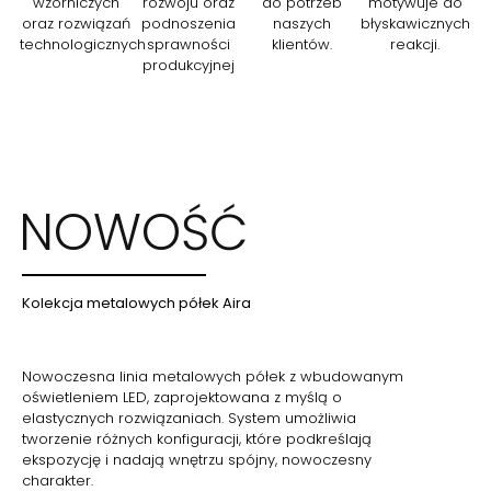
wzorniczych
rozwoju oraz
do potrzeb
motywuje do
oraz rozwiązań
podnoszenia
naszych
błyskawicznych
technologicznych
sprawności
klientów.
reakcji.
produkcyjnej
NOWOŚĆ
Kolekcja metalowych półek Aira
Nowoczesna linia metalowych półek z wbudowanym
oświetleniem LED, zaprojektowana z myślą o
elastycznych rozwiązaniach. System umożliwia
tworzenie różnych konfiguracji, które podkreślają
ekspozycję i nadają wnętrzu spójny, nowoczesny
charakter.