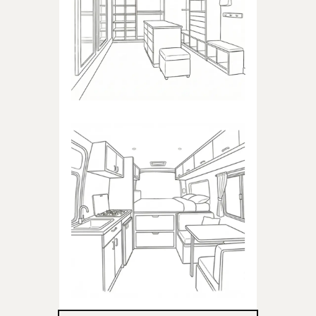
Produkty dedykowane do
garderoby
KAMPER
Produkty dedykowane do
kampera