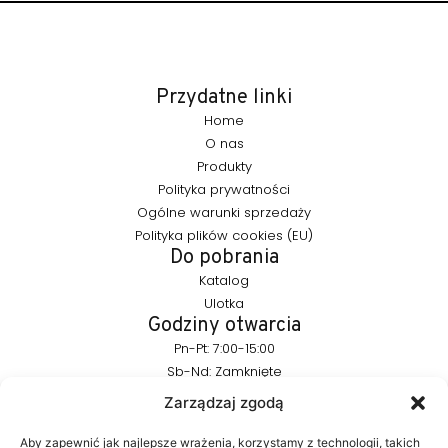
Przydatne linki
Home
O nas
Produkty
Polityka prywatności
Ogólne warunki sprzedaży
Polityka plików cookies (EU)
Do pobrania
Katalog
Ulotka
Godziny otwarcia
Pn-Pt: 7:00-15:00
Sb-Nd: Zamknięte
Pozostańmy w kontakcie
Zarządzaj zgodą
info@furnika.pl
+48 (77) 544 91 28
Aby zapewnić jak najlepsze wrażenia, korzystamy z technologii, takich