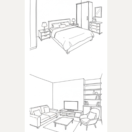
SYPIALNIA
Produkty dedykowane do
sypialni
POKÓJ DZIENNY
Produkty dedykowane do
pokoju dziennego