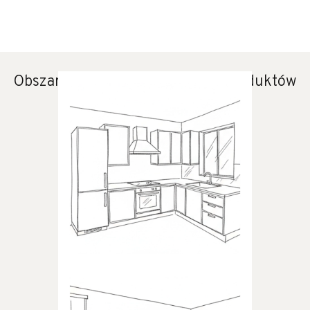
Obszary zastosowania naszych produktów
KUCHNIA
Produkty dedykowane do
kuchni