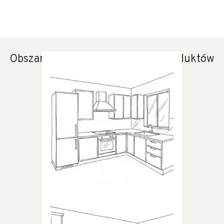
Obszary zastosowania naszych produktów
KUCHNIA
Produkty dedykowane do
kuchni