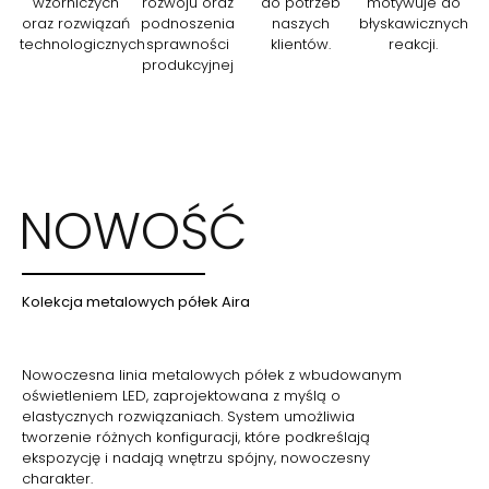
wzorniczych
rozwoju oraz
do potrzeb
motywuje do
oraz rozwiązań
podnoszenia
naszych
błyskawicznych
technologicznych
sprawności
klientów.
reakcji.
produkcyjnej
NOWOŚĆ
Kolekcja metalowych półek Aira
Nowoczesna linia metalowych półek z wbudowanym
oświetleniem LED, zaprojektowana z myślą o
elastycznych rozwiązaniach. System umożliwia
tworzenie różnych konfiguracji, które podkreślają
ekspozycję i nadają wnętrzu spójny, nowoczesny
charakter.