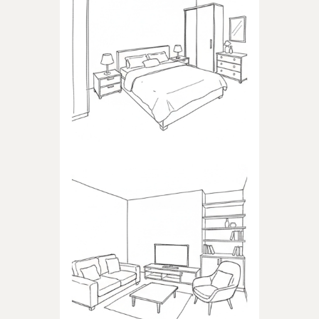
SYPIALNIA
Produkty dedykowane do
sypialni
POKÓJ DZIENNY
Produkty dedykowane do
pokoju dziennego