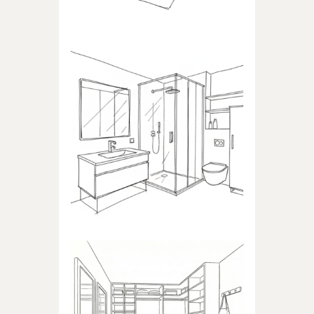
ŁAZIENKA
Produkty dedykowane do
łazienki
GARDEROBA