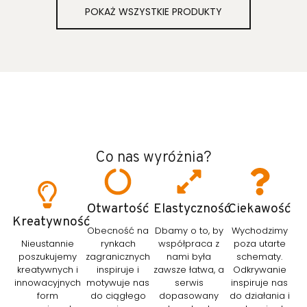
POKAŻ WSZYSTKIE PRODUKTY
Co nas wyróżnia?
Otwartość
Elastyczność
Ciekawość
Kreatywność
Obecność na
Dbamy o to, by
Wychodzimy
Nieustannie
rynkach
współpraca z
poza utarte
poszukujemy
zagranicznych
nami była
schematy.
kreatywnych i
inspiruje i
zawsze łatwa, a
Odkrywanie
innowacyjnych
motywuje nas
serwis
inspiruje nas
form
do ciągłego
dopasowany
do działania i