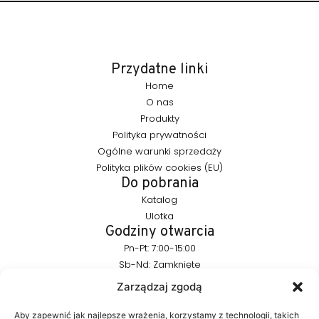
Przydatne linki
Home
O nas
Produkty
Polityka prywatności
Ogólne warunki sprzedaży
Polityka plików cookies (EU)
Do pobrania
Katalog
Ulotka
Godziny otwarcia
Pn-Pt: 7:00-15:00
Sb-Nd: Zamknięte
Pozostańmy w kontakcie
Zarządzaj zgodą
info@furnika.pl
+48 (77) 544 91 28
Aby zapewnić jak najlepsze wrażenia, korzystamy z technologii, takich