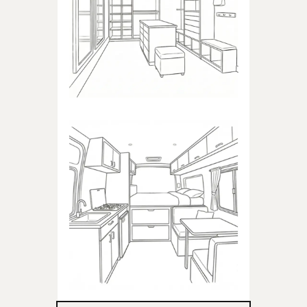
Produkty dedykowane do
garderoby
KAMPER
Produkty dedykowane do
kampera