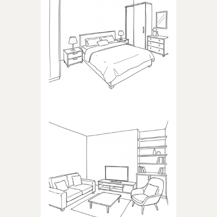
SYPIALNIA
Produkty dedykowane do
sypialni
POKÓJ DZIENNY
Produkty dedykowane do
pokoju dziennego