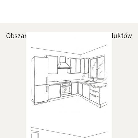
Obszary zastosowania naszych produktów
KUCHNIA
Produkty dedykowane do
kuchni