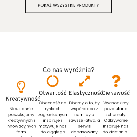
POKAŻ WSZYSTKIE PRODUKTY
Co nas wyróżnia?
Otwartość
Elastyczność
Ciekawość
Kreatywność
Obecność na
Dbamy o to, by
Wychodzimy
Nieustannie
rynkach
współpraca z
poza utarte
poszukujemy
zagranicznych
nami była
schematy.
kreatywnych i
inspiruje i
zawsze łatwa, a
Odkrywanie
innowacyjnych
motywuje nas
serwis
inspiruje nas
form
do ciągłego
dopasowany
do działania i