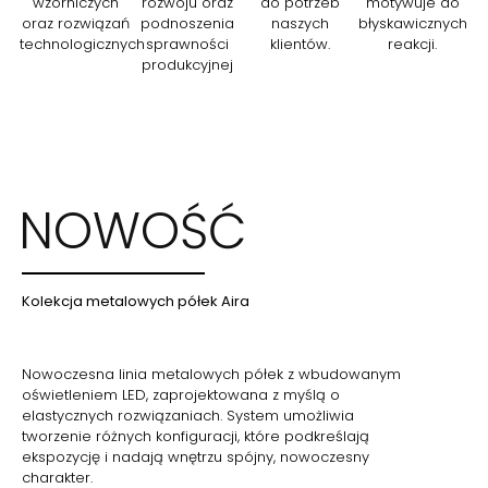
wzorniczych
rozwoju oraz
do potrzeb
motywuje do
oraz rozwiązań
podnoszenia
naszych
błyskawicznych
technologicznych
sprawności
klientów.
reakcji.
produkcyjnej
NOWOŚĆ
Kolekcja metalowych półek Aira
Nowoczesna linia metalowych półek z wbudowanym
oświetleniem LED, zaprojektowana z myślą o
elastycznych rozwiązaniach. System umożliwia
tworzenie różnych konfiguracji, które podkreślają
ekspozycję i nadają wnętrzu spójny, nowoczesny
charakter.