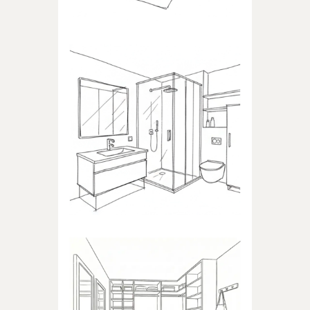
ŁAZIENKA
Produkty dedykowane do
łazienki
GARDEROBA