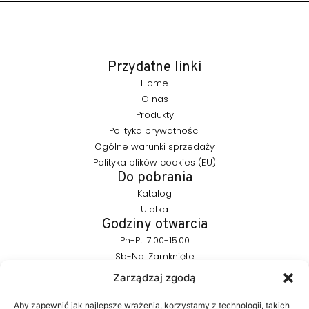
Przydatne linki
Home
O nas
Produkty
Polityka prywatności
Ogólne warunki sprzedaży
Polityka plików cookies (EU)
Do pobrania
Katalog
Ulotka
Godziny otwarcia
Pn-Pt: 7:00-15:00
Sb-Nd: Zamknięte
Pozostańmy w kontakcie
Zarządzaj zgodą
info@furnika.pl
+48 (77) 544 91 28
Aby zapewnić jak najlepsze wrażenia, korzystamy z technologii, takich