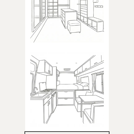
Produkty dedykowane do
garderoby
KAMPER
Produkty dedykowane do
kampera