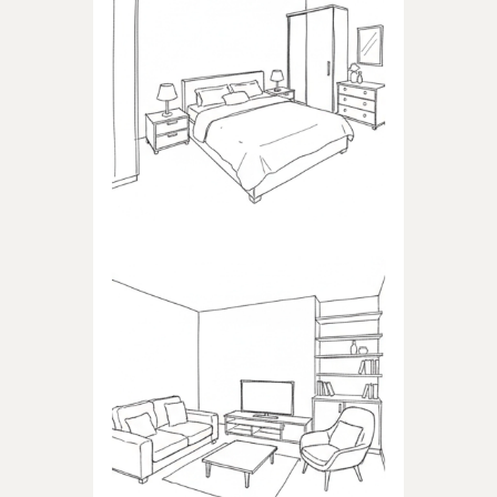
SYPIALNIA
Produkty dedykowane do
sypialni
POKÓJ DZIENNY
Produkty dedykowane do
pokoju dziennego