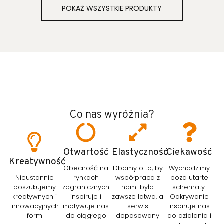
POKAŻ WSZYSTKIE PRODUKTY
Co nas wyróżnia?
Otwartość
Elastyczność
Ciekawość
Kreatywność
Obecność na
Dbamy o to, by
Wychodzimy
Nieustannie
rynkach
współpraca z
poza utarte
poszukujemy
zagranicznych
nami była
schematy.
kreatywnych i
inspiruje i
zawsze łatwa, a
Odkrywanie
innowacyjnych
motywuje nas
serwis
inspiruje nas
form
do ciągłego
dopasowany
do działania i