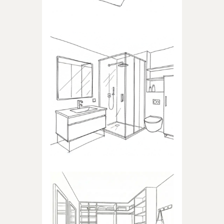
ŁAZIENKA
Produkty dedykowane do
łazienki
GARDEROBA