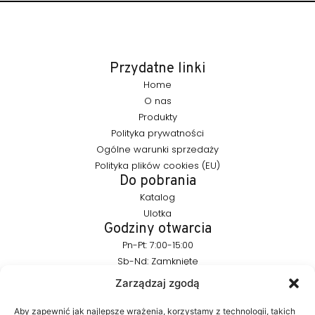
Przydatne linki
Home
O nas
Produkty
Polityka prywatności
Ogólne warunki sprzedaży
Polityka plików cookies (EU)
Do pobrania
Katalog
Ulotka
Godziny otwarcia
Pn-Pt: 7:00-15:00
Sb-Nd: Zamknięte
Pozostańmy w kontakcie
Zarządzaj zgodą
info@furnika.pl
+48 (77) 544 91 28
Aby zapewnić jak najlepsze wrażenia, korzystamy z technologii, takich