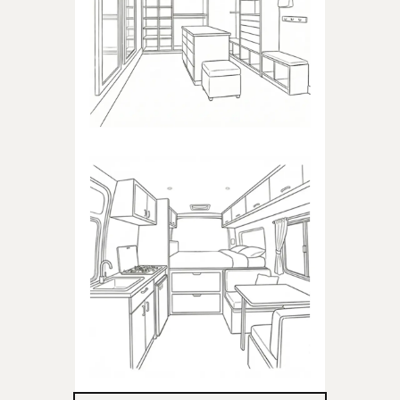
Produkty dedykowane do
garderoby
KAMPER
Produkty dedykowane do
kampera