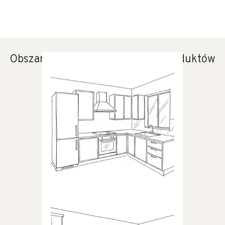
Obszary zastosowania naszych produktów
KUCHNIA
Produkty dedykowane do
kuchni