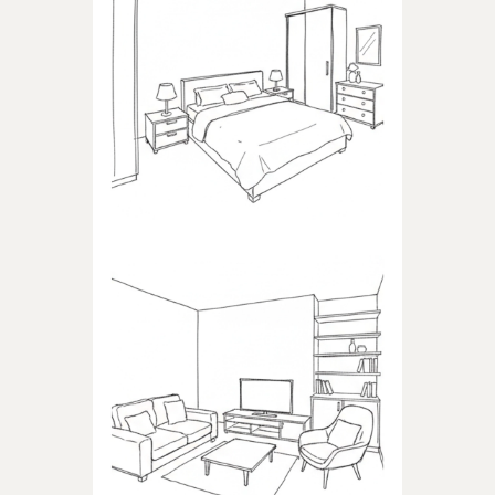
SYPIALNIA
Produkty dedykowane do
sypialni
POKÓJ DZIENNY
Produkty dedykowane do
pokoju dziennego