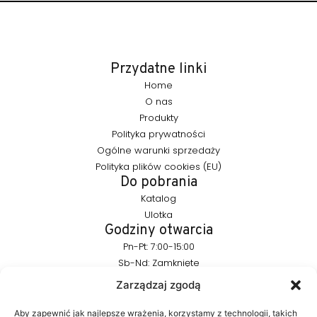
Przydatne linki
Home
O nas
Produkty
Polityka prywatności
Ogólne warunki sprzedaży
Polityka plików cookies (EU)
Do pobrania
Katalog
Ulotka
Godziny otwarcia
Pn-Pt: 7:00-15:00
Sb-Nd: Zamknięte
Pozostańmy w kontakcie
Zarządzaj zgodą
info@furnika.pl
+48 (77) 544 91 28
Aby zapewnić jak najlepsze wrażenia, korzystamy z technologii, takich