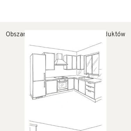
Obszary zastosowania naszych produktów
KUCHNIA
Produkty dedykowane do
kuchni