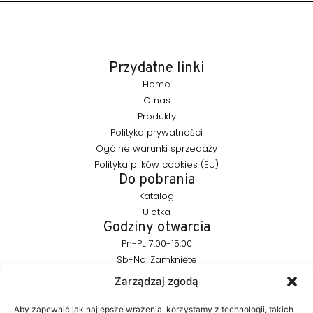
Przydatne linki
Home
O nas
Produkty
Polityka prywatności
Ogólne warunki sprzedaży
Polityka plików cookies (EU)
Do pobrania
Katalog
Ulotka
Godziny otwarcia
Pn-Pt: 7:00-15:00
Sb-Nd: Zamknięte
Pozostańmy w kontakcie
Zarządzaj zgodą
info@furnika.pl
+48 (77) 544 91 28
Aby zapewnić jak najlepsze wrażenia, korzystamy z technologii, takich