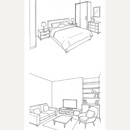
SYPIALNIA
Produkty dedykowane do
sypialni
POKÓJ DZIENNY
Produkty dedykowane do
pokoju dziennego