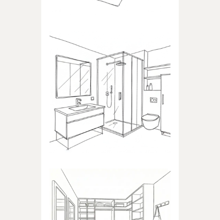
ŁAZIENKA
Produkty dedykowane do
łazienki
GARDEROBA