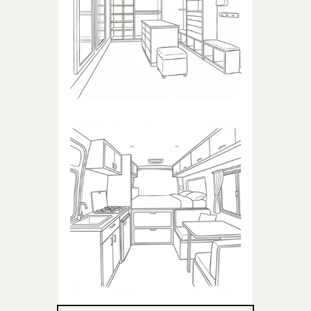
Produkty dedykowane do
garderoby
KAMPER
Produkty dedykowane do
kampera