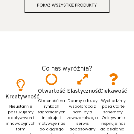
POKAŻ WSZYSTKIE PRODUKTY
Co nas wyróżnia?
Otwartość
Elastyczność
Ciekawość
Kreatywność
Obecność na
Dbamy o to, by
Wychodzimy
Nieustannie
rynkach
współpraca z
poza utarte
poszukujemy
zagranicznych
nami była
schematy.
kreatywnych i
inspiruje i
zawsze łatwa, a
Odkrywanie
innowacyjnych
motywuje nas
serwis
inspiruje nas
form
do ciągłego
dopasowany
do działania i