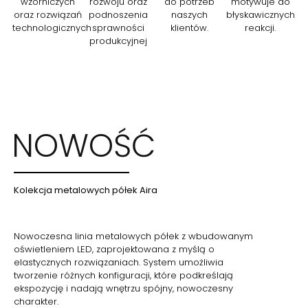
wzorniczych
rozwoju oraz
do potrzeb
motywuje do
oraz rozwiązań
podnoszenia
naszych
błyskawicznych
technologicznych
sprawności
klientów.
reakcji.
produkcyjnej
NOWOŚĆ
Kolekcja metalowych półek Aira
Nowoczesna linia metalowych półek z wbudowanym
oświetleniem LED, zaprojektowana z myślą o
elastycznych rozwiązaniach. System umożliwia
tworzenie różnych konfiguracji, które podkreślają
ekspozycję i nadają wnętrzu spójny, nowoczesny
charakter.