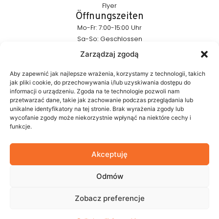
Flyer
Öffnungszeiten
Mo-Fr: 7:00-15:00 Uhr
Sa-So: Geschlossen
Bleiben Sie mit uns in Kontakt
Zarządzaj zgodą
info@furnika.pl
+48 (77) 544 91 28
Aby zapewnić jak najlepsze wrażenia, korzystamy z technologii, takich
jak pliki cookie, do przechowywania i/lub uzyskiwania dostępu do
informacji o urządzeniu. Zgoda na te technologie pozwoli nam
przetwarzać dane, takie jak zachowanie podczas przeglądania lub
FURNIKA ist eine Marke aus der Beleuchtungsbranche, die sich
unikalne identyfikatory na tej stronie. Brak wyrażenia zgody lub
auf moderne LED-Lösungen für Möbel spezialisiert. Wir
wycofanie zgody może niekorzystnie wpłynąć na niektóre cechy i
entwickeln Produkte, die die Form des Möbels dezent
funkcje.
hervorheben und die Atmosphäre des Innenraums gestalten.
In unserem Portfolio finden Sie eigene Lösungen, die mit Blick
auf Ästhetik und Funktionalität entwickelt werden.
Akceptuję
Odmów
© 2026 Furnika
Zobacz preferencje