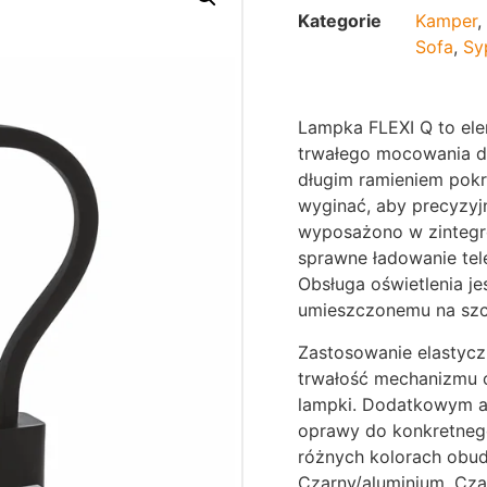
Kategorie
Kamper
,
Sofa
,
Sy
Lampka FLEXI Q to ele
trwałego mocowania do
długim ramieniem pok
wyginać, aby precyzyjn
wyposażono w zintegr
sprawne ładowanie tele
Obsługa oświetlenia jes
umieszczonemu na szc
Zastosowanie elastycz
trwałość mechanizmu o
lampki. Dodatkowym a
oprawy do konkretneg
różnych kolorach obu
Czarny/aluminium, Czar