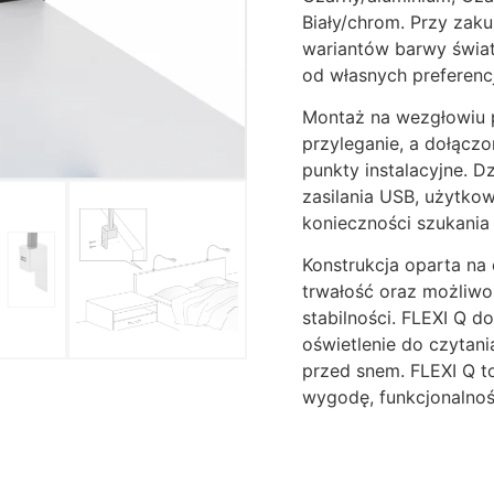
Biały/chrom. Przy zak
wariantów barwy światł
od własnych preferencj
Montaż na wezgłowiu 
przyleganie, a dołącz
punkty instalacyjne. D
zasilania USB, użytko
konieczności szukania
Konstrukcja oparta na
trwałość oraz możliwo
stabilności. FLEXI Q d
oświetlenie do czytani
przed snem. FLEXI Q to
wygodę, funkcjonalność