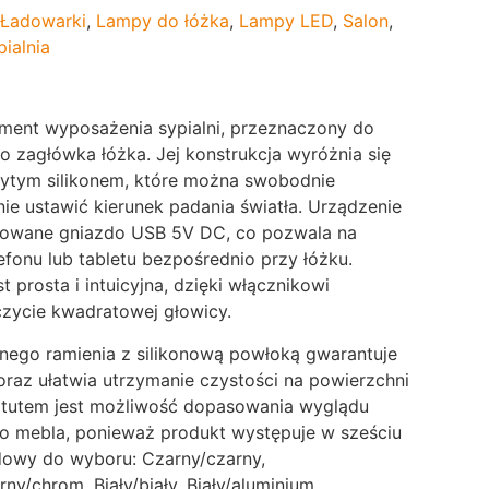
Ładowarki
,
Lampy do łóżka
,
Lampy LED
,
Salon
,
pialnia
ment wyposażenia sypialni, przeznaczony do
 zagłówka łóżka. Jej konstrukcja wyróżnia się
rytym silikonem, które można swobodnie
ie ustawić kierunek padania światła. Urządzenie
owane gniazdo USB 5V DC, co pozwala na
fonu lub tabletu bezpośrednio przy łóżku.
t prosta i intuicyjna, dzięki włącznikowi
zycie kwadratowej głowicy.
nego ramienia z silikonową powłoką gwarantuje
raz ułatwia utrzymanie czystości na powierzchni
tutem jest możliwość dopasowania wyglądu
o mebla, ponieważ produkt występuje w sześciu
dowy do wyboru: Czarny/czarny,
ny/chrom, Biały/biały, Biały/aluminium,