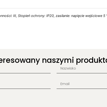
onności: III, Stopień ochrony: IP20, zasilanie: napięcie wejściow
teresowany naszymi produkt