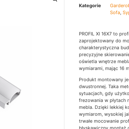
Kategorie
Gardero
Sofa
,
Sy
PROFIL XI 16X7 to prof
zaprojektowany do mo
charakterystyczna bu
precyzyjne skierowanie
oświetla wnętrze mebl
wymiarami, mając 16 
Produkt montowany jes
dwustronnej. Taka meto
sytuacjach, gdy użytk
frezowania w płytach 
mebla. Dzięki lekkiej
wymiarom, wysokiej ja
trwałe mocowanie prof
błyskawiczny montaż o