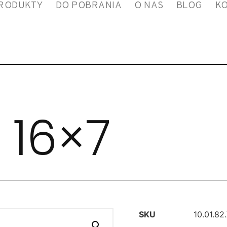
RODUKTY
DO POBRANIA
O NAS
BLOG
K
 16×7
SKU
10.01.82