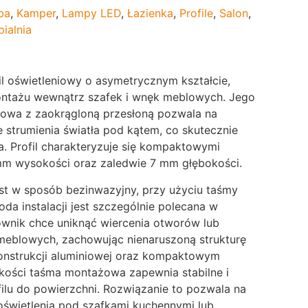
ba
,
Kamper
,
Lampy LED
,
Łazienka
,
Profile
,
Salon
,
pialnia
il oświetleniowy o asymetrycznym kształcie,
ntażu wewnątrz szafek i wnęk meblowych. Jego
dowa z zaokrągloną przesłoną pozwala na
 strumienia światła pod kątem, co skutecznie
a. Profil charakteryzuje się kompaktowymi
mm wysokości oraz zaledwie 7 mm głębokości.
t w sposób bezinwazyjny, przy użyciu taśmy
da instalacji jest szczególnie polecana w
ownik chce uniknąć wiercenia otworów lub
meblowych, zachowując nienaruszoną strukturę
 konstrukcji aluminiowej oraz kompaktowym
kości taśma montażowa zapewnia stabilne i
ilu do powierzchni. Rozwiązanie to pozwala na
świetlenia pod szafkami kuchennymi lub