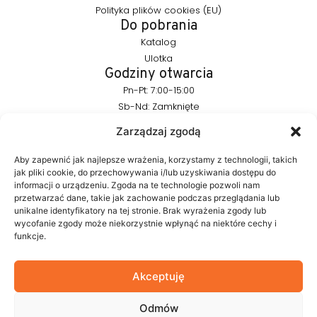
Polityka plików cookies (EU)
Do pobrania
Katalog
Ulotka
Godziny otwarcia
Pn-Pt: 7:00-15:00
Sb-Nd: Zamknięte
Pozostańmy w kontakcie
Zarządzaj zgodą
info@furnika.pl
+48 (77) 544 91 28
Aby zapewnić jak najlepsze wrażenia, korzystamy z technologii, takich
jak pliki cookie, do przechowywania i/lub uzyskiwania dostępu do
informacji o urządzeniu. Zgoda na te technologie pozwoli nam
przetwarzać dane, takie jak zachowanie podczas przeglądania lub
FURNIKA to marka z branży oświetleniowej, specjalizująca się w
unikalne identyfikatory na tej stronie. Brak wyrażenia zgody lub
nowoczesnych rozwiązaniach LED do mebli. Tworzymy
wycofanie zgody może niekorzystnie wpłynąć na niektóre cechy i
produkty, które w subtelny sposób podkreślają formę mebla i
funkcje.
budują atmosferę wnętrza. W naszym portfolio znajdują się
autorskie rozwiązania projektowane z myślą o estetyce i
funkcjonalności.
Akceptuję
Odmów