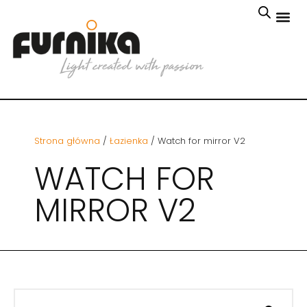
Strona główna
/
Łazienka
/ Watch for mirror V2
WATCH FOR
MIRROR V2