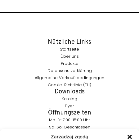
Nützliche Links
Startseite
Über uns
Produkte
Datenschutzerklärung
Allgemeine Verkaufsbedingungen
Cookie-Richtlinie (EU)
Downloads
Katalog
Flyer
Öffnungszeiten
Mo-Fr: 7:00-15:00 Uhr
Sa-So: Geschlossen
Bleiben Sie mit uns in Kontakt
Zarządzaj zgodą