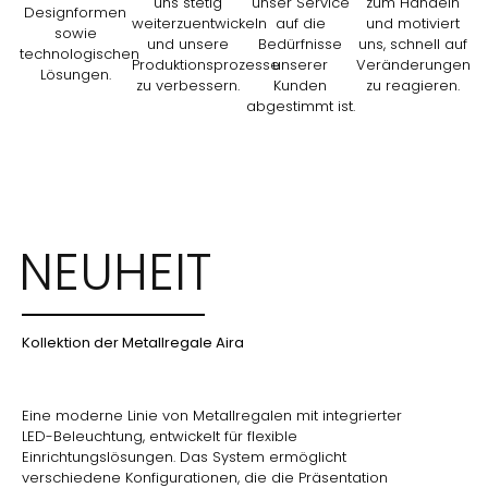
uns stetig
unser Service
zum Handeln
Designformen
weiterzuentwickeln
auf die
und motiviert
sowie
und unsere
Bedürfnisse
uns, schnell auf
technologischen
Produktionsprozesse
unserer
Veränderungen
Lösungen.
zu verbessern.
Kunden
zu reagieren.
abgestimmt ist.
NEUHEIT
Kollektion der Metallregale Aira
Eine moderne Linie von Metallregalen mit integrierter
LED-Beleuchtung, entwickelt für flexible
Einrichtungslösungen. Das System ermöglicht
verschiedene Konfigurationen, die die Präsentation